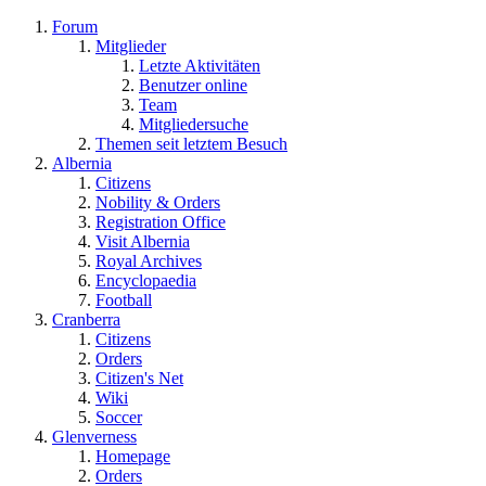
Forum
Mitglieder
Letzte Aktivitäten
Benutzer online
Team
Mitgliedersuche
Themen seit letztem Besuch
Albernia
Citizens
Nobility & Orders
Registration Office
Visit Albernia
Royal Archives
Encyclopaedia
Football
Cranberra
Citizens
Orders
Citizen's Net
Wiki
Soccer
Glenverness
Homepage
Orders