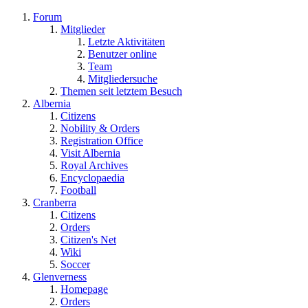
Forum
Mitglieder
Letzte Aktivitäten
Benutzer online
Team
Mitgliedersuche
Themen seit letztem Besuch
Albernia
Citizens
Nobility & Orders
Registration Office
Visit Albernia
Royal Archives
Encyclopaedia
Football
Cranberra
Citizens
Orders
Citizen's Net
Wiki
Soccer
Glenverness
Homepage
Orders