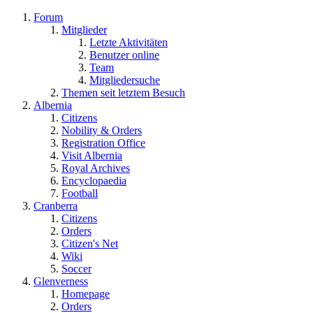
Forum
Mitglieder
Letzte Aktivitäten
Benutzer online
Team
Mitgliedersuche
Themen seit letztem Besuch
Albernia
Citizens
Nobility & Orders
Registration Office
Visit Albernia
Royal Archives
Encyclopaedia
Football
Cranberra
Citizens
Orders
Citizen's Net
Wiki
Soccer
Glenverness
Homepage
Orders