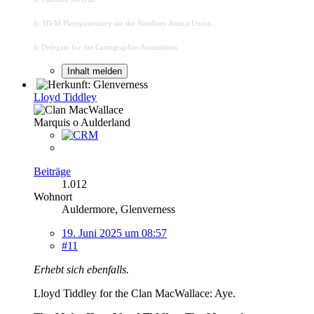
fr. HVM Plenipotentiary tae the Northren Antica Union
fr Delegate for the Cartographie-Assoziation
Inhalt melden
Lloyd Tiddley
Marquis o Aulderland
Beiträge
1.012
Wohnort
Auldermore, Glenverness
19. Juni 2025 um 08:57
#11
Erhebt sich ebenfalls.
Lloyd Tiddley for the Clan MacWallace: Aye.