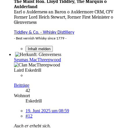
The Maist Hon. Lloyd Tiddley, The Marquis o
Aulderland
Earl o Aulderness an Baron o Auldermore CRM, CFV
Former Lord Heich Stewart, Former First Meinister o
Glenverness
Tiddley & Co. - Whisky Distillery
- Best vernish Whisky since 1779 -
Inhalt melden
Seumas MacThreepwood
Laird Eskedrill
Beiträge
42
Wohnort
Eskedrill
19. Juni 2025 um 08:59
#12
Auch er erhebt sich.