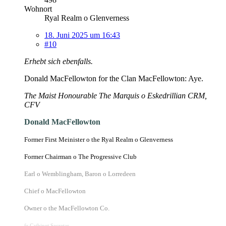
Wohnort
Ryal Realm o Glenverness
18. Juni 2025 um 16:43
#10
Erhebt sich ebenfalls.
Donald MacFellowton for the Clan MacFellowton: Aye.
The Maist Honourable The Marquis o Eskedrillian CRM,
CFV
Donald MacFellowton
Former First Meinister o the Ryal Realm o Glenverness
Former Chairman o The Progressive Club
Earl o Wemblingham,
Baron o Lorredeen
Chief o MacFellowton
Owner o the MacFellowton Co.
fr Caibinet Secretar