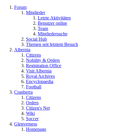
Forum
Mitglieder
Letzte Aktivitäten
Benutzer online
Team
Mitgliedersuche
Social Hub
Themen seit letztem Besuch
Albernia
Citizens
Nobility & Orders
Registration Office
Visit Albernia
Royal Archives
Encyclopaedia
Football
Cranberra
Citizens
Orders
Citizen's Net
Wiki
Soccer
Glenverness
Homepage