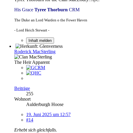
His Grace
Tyree Thorburn
CRM
The Duke an Lord Warden o the Fower Haven
- Lord Heich Stewart -
Inhalt melden
Roderick MacSterling
The Heir Apparent
Beiträge
255
Wohnort
Aulderburgh Hoose
19. Juni 2025 um 12:57
#14
Erhebt sich gleichfalls.