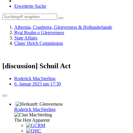
Erweiterte Suche
Albernia, Cranberra, Glenverness & Hollunderlande
Ryal Realm o Glenverness
State Affairs
Clans' Heich Commission
[discussion] Schuil Act
Roderick MacSterling
6. Januar 2025 um 17:30
Roderick MacSterling
The Heir Apparent