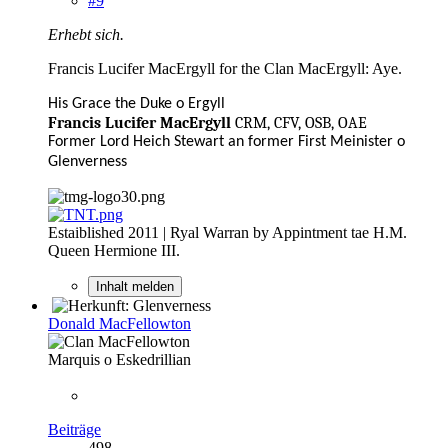
#9
Erhebt sich.
Francis Lucifer MacErgyll for the Clan MacErgyll: Aye.
His Grace the Duke o Ergyll
Francis Lucifer MacErgyll
CRM, CFV, OSB, OAE
Former Lord Heich Stewart an former First Meinister o
Glenverness
Estaiblished 2011 | Ryal Warran by Appintment tae H.M.
Queen Hermione III.
Inhalt melden
Donald MacFellowton
Marquis o Eskedrillian
Beiträge
498