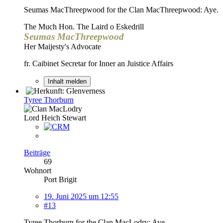
Seumas MacThreepwood for the Clan MacThreepwood: Aye.
The Much Hon. The Laird o Eskedrill
Seumas MacThreepwood
Her Maijesty's Advocate
fr. Caibinet Secretar for Inner an Juistice Affairs
Inhalt melden
Tyree Thorburn
Lord Heich Stewart
Beiträge
69
Wohnort
Port Brigit
19. Juni 2025 um 12:55
#13
Tyree Thorburn for the Clan MacLodry: Aye.