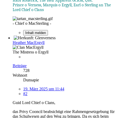
HRH Roderick, The Heir Apparent GCRM, QHC
Prince o Verness, Marquis o Ergyll, Earl o Sterling an The
Lord Chief o Clans
- Chief o MacSterling -
Inhalt melden
Heather MacErgyll
The Mistress o Ergyll
Beiträge
728
Wohnort
Dunsapie
19. März 2025 um 11:44
#2
Guid Lord Chief o Clans,
das Privy Cooncil beabsichtigt eine Rahmengesetzgebung für
das Schulwesen auf den Weg zu bringen. Da es sich beim