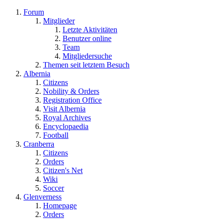
Forum
Mitglieder
Letzte Aktivitäten
Benutzer online
Team
Mitgliedersuche
Themen seit letztem Besuch
Albernia
Citizens
Nobility & Orders
Registration Office
Visit Albernia
Royal Archives
Encyclopaedia
Football
Cranberra
Citizens
Orders
Citizen's Net
Wiki
Soccer
Glenverness
Homepage
Orders