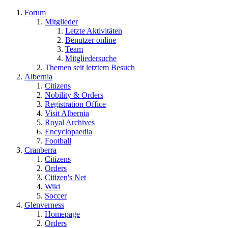
Forum
Mitglieder
Letzte Aktivitäten
Benutzer online
Team
Mitgliedersuche
Themen seit letztem Besuch
Albernia
Citizens
Nobility & Orders
Registration Office
Visit Albernia
Royal Archives
Encyclopaedia
Football
Cranberra
Citizens
Orders
Citizen's Net
Wiki
Soccer
Glenverness
Homepage
Orders