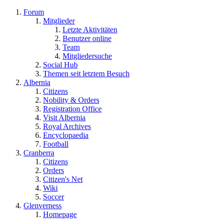
Forum
Mitglieder
Letzte Aktivitäten
Benutzer online
Team
Mitgliedersuche
Social Hub
Themen seit letztem Besuch
Albernia
Citizens
Nobility & Orders
Registration Office
Visit Albernia
Royal Archives
Encyclopaedia
Football
Cranberra
Citizens
Orders
Citizen's Net
Wiki
Soccer
Glenverness
Homepage