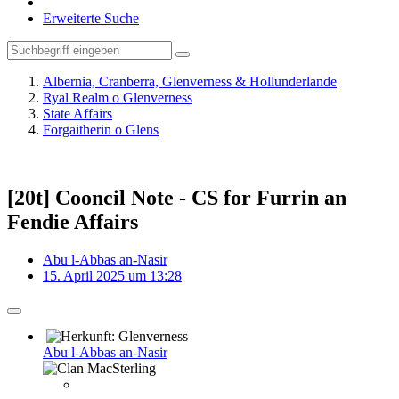
Erweiterte Suche
Albernia, Cranberra, Glenverness & Hollunderlande
Ryal Realm o Glenverness
State Affairs
Forgaitherin o Glens
[20t] Cooncil Note - CS for Furrin an
Fendie Affairs
Abu l-Abbas an-Nasir
15. April 2025 um 13:28
Abu l-Abbas an-Nasir