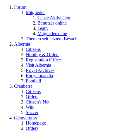
Forum
Mitglieder
Letzte Aktivitäten
Benutzer online
Team
Mitgliedersuche
Themen seit letztem Besuch
Albernia
Citizens
Nobility & Orders
Registration Office
Visit Albernia
Royal Archives
Encyclopaedia
Football
Cranberra
Citizens
Orders
Citizen's Net
Wiki
Soccer
Glenverness
Homepage
Orders