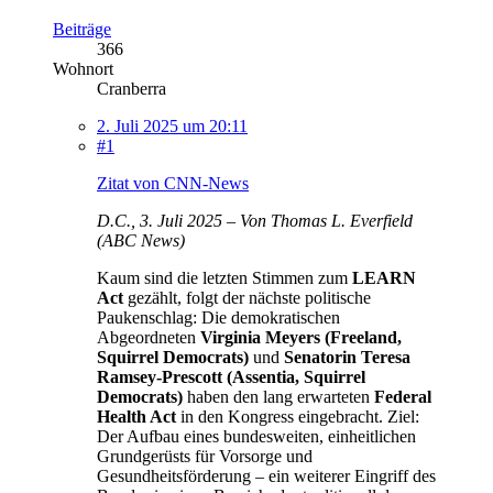
Beiträge
366
Wohnort
Cranberra
2. Juli 2025 um 20:11
#1
Zitat von CNN-News
D.C., 3. Juli 2025 – Von Thomas L. Everfield
(ABC News)
Kaum sind die letzten Stimmen zum
LEARN
Act
gezählt, folgt der nächste politische
Paukenschlag: Die demokratischen
Abgeordneten
Virginia Meyers (Freeland,
Squirrel Democrats)
und
Senatorin Teresa
Ramsey-Prescott (Assentia, Squirrel
Democrats)
haben den lang erwarteten
Federal
Health Act
in den Kongress eingebracht. Ziel:
Der Aufbau eines bundesweiten, einheitlichen
Grundgerüsts für Vorsorge und
Gesundheitsförderung – ein weiterer Eingriff des