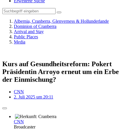
Erweiterte Suche
Albernia, Cranberra, Glenverness & Hollunderlande
Dominion of Cranberra
Arrival and Stay
Public Places
Media
Kurs auf Gesundheitsreform: Pokert
Präsidentin Arroyo erneut um ein Erbe
der Einmischung?
CNN
2. Juli 2025 um 20:11
CNN
Broadcaster