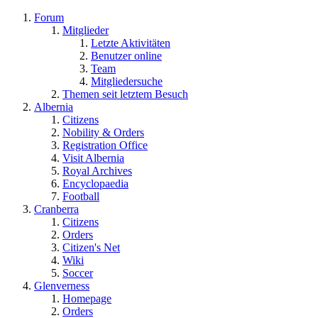
Forum
Mitglieder
Letzte Aktivitäten
Benutzer online
Team
Mitgliedersuche
Themen seit letztem Besuch
Albernia
Citizens
Nobility & Orders
Registration Office
Visit Albernia
Royal Archives
Encyclopaedia
Football
Cranberra
Citizens
Orders
Citizen's Net
Wiki
Soccer
Glenverness
Homepage
Orders