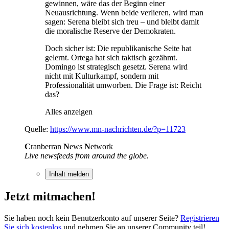
gewinnen, wäre das der Beginn einer
Neuausrichtung. Wenn beide verlieren, wird man
sagen: Serena bleibt sich treu – und bleibt damit
die moralische Reserve der Demokraten.
Doch sicher ist: Die republikanische Seite hat
gelernt. Ortega hat sich taktisch gezähmt.
Domingo ist strategisch gesetzt. Serena wird
nicht mit Kulturkampf, sondern mit
Professionalität umworben. Die Frage ist: Reicht
das?
Alles anzeigen
Quelle:
https://www.mn-nachrichten.de/?p=11723
C
ranberran
N
ews
N
etwork
Live newsfeeds from around the globe.
Inhalt melden
Jetzt mitmachen!
Sie haben noch kein Benutzerkonto auf unserer Seite?
Registrieren
Sie sich kostenlos
und nehmen Sie an unserer Community teil!