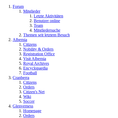
Forum
Mitglieder
Letzte Aktivitäten
Benutzer online
Team
Mitgliedersuche
Themen seit letztem Besuch
Albernia
Citizens
Nobility & Orders
Registration Office
Visit Albernia
Royal Archives
Encyclopaedia
Football
Cranberra
Citizens
Orders
Citizen's Net
Wiki
Soccer
Glenverness
Homepage
Orders