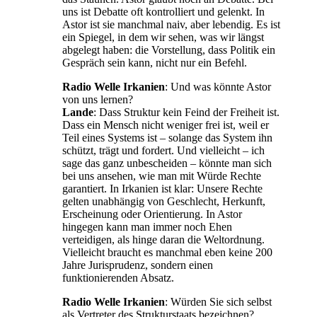
uns ist Debatte oft kontrolliert und gelenkt. In
Astor ist sie manchmal naiv, aber lebendig. Es ist
ein Spiegel, in dem wir sehen, was wir längst
abgelegt haben: die Vorstellung, dass Politik ein
Gespräch sein kann, nicht nur ein Befehl.
Radio Welle Irkanien
: Und was könnte Astor
von uns lernen?
Lande
: Dass Struktur kein Feind der Freiheit ist.
Dass ein Mensch nicht weniger frei ist, weil er
Teil eines Systems ist – solange das System ihn
schützt, trägt und fordert. Und vielleicht – ich
sage das ganz unbescheiden – könnte man sich
bei uns ansehen, wie man mit Würde Rechte
garantiert. In Irkanien ist klar: Unsere Rechte
gelten unabhängig von Geschlecht, Herkunft,
Erscheinung oder Orientierung. In Astor
hingegen kann man immer noch Ehen
verteidigen, als hinge daran die Weltordnung.
Vielleicht braucht es manchmal eben keine 200
Jahre Jurisprudenz, sondern einen
funktionierenden Absatz.
Radio Welle Irkanien
: Würden Sie sich selbst
als Vertreter des Strukturstaats bezeichnen?