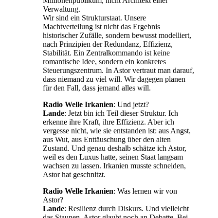
Millionenpublikum, nicht Architekt einer
Verwaltung.
Wir sind ein Strukturstaat. Unsere
Machtverteilung ist nicht das Ergebnis
historischer Zufälle, sondern bewusst modelliert,
nach Prinzipien der Redundanz, Effizienz,
Stabilität. Ein Zentralkommando ist keine
romantische Idee, sondern ein konkretes
Steuerungszentrum. In Astor vertraut man darauf,
dass niemand zu viel will. Wir dagegen planen
für den Fall, dass jemand alles will.
Radio Welle Irkanien
: Und jetzt?
Lande
: Jetzt bin ich Teil dieser Struktur. Ich
erkenne ihre Kraft, ihre Effizienz. Aber ich
vergesse nicht, wie sie entstanden ist: aus Angst,
aus Wut, aus Enttäuschung über den alten
Zustand. Und genau deshalb schätze ich Astor,
weil es den Luxus hatte, seinen Staat langsam
wachsen zu lassen. Irkanien musste schneiden,
Astor hat geschnitzt.
Radio Welle Irkanien
: Was lernen wir von
Astor?
Lande
: Resilienz durch Diskurs. Und vielleicht
das Staunen. Astor glaubt noch an Debatte. Bei