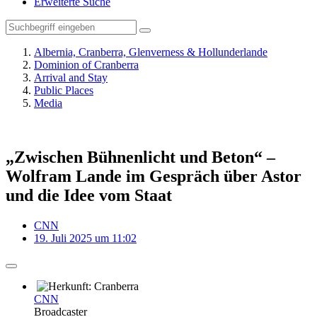
Erweiterte Suche
Albernia, Cranberra, Glenverness & Hollunderlande
Dominion of Cranberra
Arrival and Stay
Public Places
Media
„Zwischen Bühnenlicht und Beton“ –
Wolfram Lande im Gespräch über Astor
und die Idee vom Staat
CNN
19. Juli 2025 um 11:02
CNN
Broadcaster