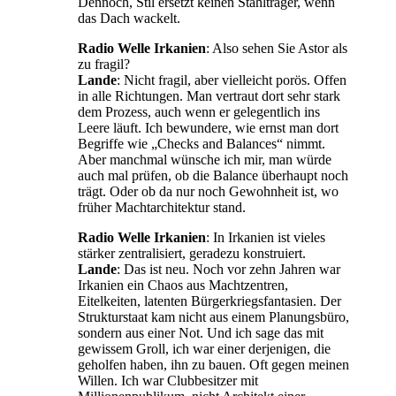
Dennoch, Stil ersetzt keinen Stahlträger, wenn
das Dach wackelt.
Radio Welle Irkanien
: Also sehen Sie Astor als
zu fragil?
Lande
: Nicht fragil, aber vielleicht porös. Offen
in alle Richtungen. Man vertraut dort sehr stark
dem Prozess, auch wenn er gelegentlich ins
Leere läuft. Ich bewundere, wie ernst man dort
Begriffe wie „Checks and Balances“ nimmt.
Aber manchmal wünsche ich mir, man würde
auch mal prüfen, ob die Balance überhaupt noch
trägt. Oder ob da nur noch Gewohnheit ist, wo
früher Machtarchitektur stand.
Radio Welle Irkanien
: In Irkanien ist vieles
stärker zentralisiert, geradezu konstruiert.
Lande
: Das ist neu. Noch vor zehn Jahren war
Irkanien ein Chaos aus Machtzentren,
Eitelkeiten, latenten Bürgerkriegsfantasien. Der
Strukturstaat kam nicht aus einem Planungsbüro,
sondern aus einer Not. Und ich sage das mit
gewissem Groll, ich war einer derjenigen, die
geholfen haben, ihn zu bauen. Oft gegen meinen
Willen. Ich war Clubbesitzer mit