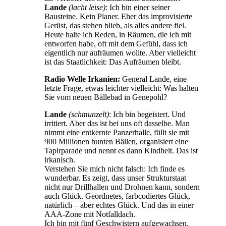
Lande
(lacht leise)
: Ich bin einer seiner
Bausteine. Kein Planer. Eher das improvisierte
Gerüst, das stehen blieb, als alles andere fiel.
Heute halte ich Reden, in Räumen, die ich mit
entworfen habe, oft mit dem Gefühl, dass ich
eigentlich nur aufräumen wollte. Aber vielleicht
ist das Staatlichkeit: Das Aufräumen bleibt.
Radio Welle Irkanien:
General Lande, eine
letzte Frage, etwas leichter vielleicht: Was halten
Sie vom neuen Bällebad in Genepohl?
Lande
(schmunzelt)
: Ich bin begeistert. Und
irritiert. Aber das ist bei uns oft dasselbe. Man
nimmt eine entkernte Panzerhalle, füllt sie mit
900 Millionen bunten Bällen, organisiert eine
Tapirparade und nennt es dann Kindheit. Das ist
irkanisch.
Verstehen Sie mich nicht falsch: Ich finde es
wunderbar. Es zeigt, dass unser Strukturstaat
nicht nur Drillhallen und Drohnen kann, sondern
auch Glück. Geordnetes, farbcodiertes Glück,
natürlich – aber echtes Glück. Und das in einer
AAA-Zone mit Notfalldach.
Ich bin mit fünf Geschwistern aufgewachsen.