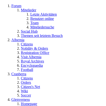
Forum
Mitglieder
Letzte Aktivitäten
Benutzer online
Team
Mitgliedersuche
Social Hub
Themen seit letztem Besuch
Albernia
Citizens
Nobility & Orders
Registration Office
Visit Albernia
Royal Archives
Encyclopaedia
Football
Cranberra
Citizens
Orders
Citizen's Net
Wiki
Soccer
Glenverness
Homepage