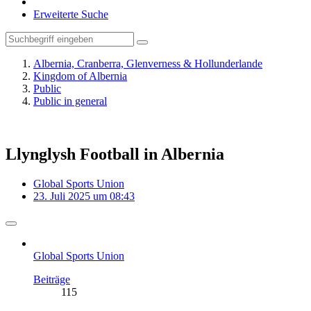
Erweiterte Suche
Albernia, Cranberra, Glenverness & Hollunderlande
Kingdom of Albernia
Public
Public in general
Llynglysh Football in Albernia
Global Sports Union
23. Juli 2025 um 08:43
Global Sports Union
Beiträge
115