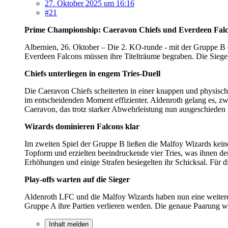
27. Oktober 2025 um 16:16
#21
Prime Championship: Caeravon Chiefs und Everdeen Falco
Albernien, 26. Oktober – Die 2. KO-runde - mit der Gruppe B d
Everdeen Falcons müssen ihre Titelträume begraben. Die Sieger
Chiefs unterliegen in engem Tries-Duell
Die Caeravon Chiefs scheiterten in einer knappen und physisc
im entscheidenden Moment effizienter. Aldenroth gelang es, zw
Caeravon, das trotz starker Abwehrleistung nun ausgeschieden i
Wizards dominieren Falcons klar
Im zweiten Spiel der Gruppe B ließen die Malfoy Wizards keine
Topform und erzielten beeindruckende vier Tries, was ihnen de
Erhöhungen und einige Strafen besiegelten ihr Schicksal. Für d
Play-offs warten auf die Sieger
Aldenroth LFC und die Malfoy Wizards haben nun eine weitere C
Gruppe A ihre Partien verlieren werden. Die genaue Paarung wir
Inhalt melden