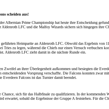
ns scheiden aus!
er Albernian Prime Championship hat heute ihre Entscheidung gefunden
 Aldenroth LFC und die Malfoy Wizards sichern sich hingegen ihre Chan
h geführten Heimpartie an Aldenroth LFC. Obwohl das Ergebnis von 11:
ei Tries zu legen, während die Chiefs nur einen Versuch verbuchen konn
st. Aldenroth LFC zieht damit in die nächste Runde ein.
n Zweifel an ihrer Überlegenheit aufkommen und besiegten die Everdee
n entscheidenden Vorsprung verschaffte. Die Falcons konnten zwar mit 
ie Everdeen Falcons ist das Turnier damit beendet.
hance, sich für das Halbfinale zu qualifizieren. In der kommenden Woc
d erwartet, sobald die Ergebnisse der Gruppe A feststehen. Für die Ch