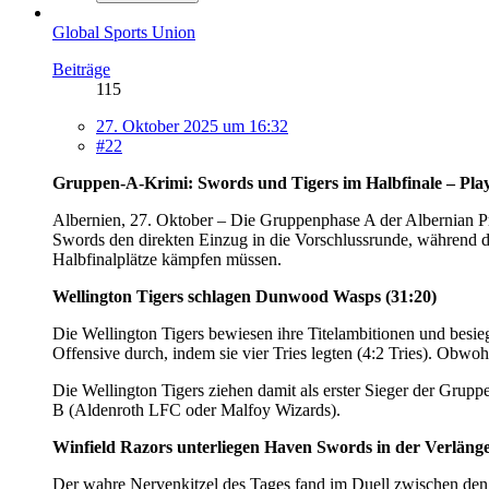
Global Sports Union
Beiträge
115
27. Oktober 2025 um 16:32
#22
Gruppen-A-Krimi: Swords und Tigers im Halbfinale – Play
Albernien, 27. Oktober – Die Gruppenphase A der Albernian P
Swords den direkten Einzug in die Vorschlussrunde, während d
Halbfinalplätze kämpfen müssen.
Wellington Tigers schlagen Dunwood Wasps (31:20)
Die Wellington Tigers bewiesen ihre Titelambitionen und besieg
Offensive durch, indem sie vier Tries legten (4:2 Tries). Obw
Die Wellington Tigers ziehen damit als erster Sieger der Grupp
B (Aldenroth LFC oder Malfoy Wizards).
Winfield Razors unterliegen Haven Swords in der Verläng
Der wahre Nervenkitzel des Tages fand im Duell zwischen den 