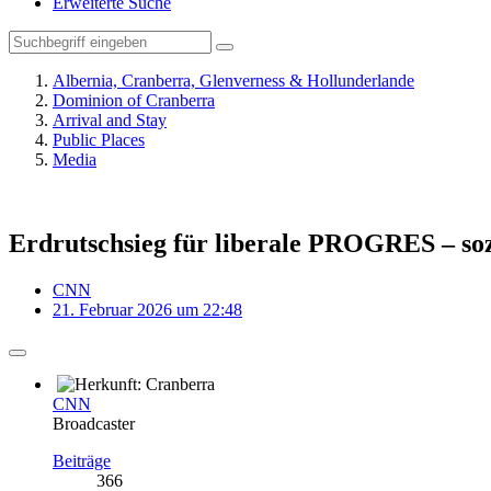
Erweiterte Suche
Albernia, Cranberra, Glenverness & Hollunderlande
Dominion of Cranberra
Arrival and Stay
Public Places
Media
Erdrutschsieg für liberale PROGRES – sozi
CNN
21. Februar 2026 um 22:48
CNN
Broadcaster
Beiträge
366