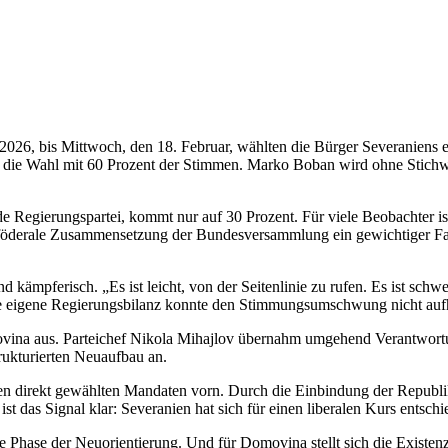
r 2026, bis Mittwoch, den 18. Februar, wählten die Bürger Severanien
 die Wahl mit 60 Prozent der Stimmen. Marko Boban wird ohne Stichwah
e Regierungspartei, kommt nur auf 30 Prozent. Für viele Beobachter ist
e föderale Zusammensetzung der Bundesversammlung ein gewichtiger Fak
kämpferisch. „Es ist leicht, von der Seitenlinie zu rufen. Es ist schwe
die eigene Regierungsbilanz konnte den Stimmungsumschwung nicht aufh
omovina aus. Parteichef Nikola Mihajlov übernahm umgehend Verantwort
trukturierten Neuaufbau an.
irekt gewählten Mandaten vorn. Durch die Einbindung der Republikspr
ist das Signal klar: Severanien hat sich für einen liberalen Kurs entschi
e Phase der Neuorientierung. Und für Domovina stellt sich die Existenz