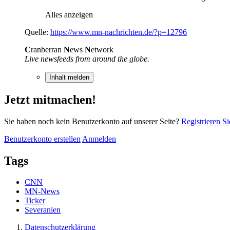
Alles anzeigen
Quelle:
https://www.mn-nachrichten.de/?p=12796
C
ranberran
N
ews
N
etwork
Live newsfeeds from around the globe.
Inhalt melden
Jetzt mitmachen!
Sie haben noch kein Benutzerkonto auf unserer Seite?
Registrieren Si
Benutzerkonto erstellen
Anmelden
Tags
CNN
MN-News
Ticker
Severanien
Datenschutzerklärung