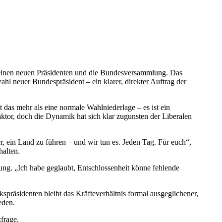
s einen neuen Präsidenten und die Bundesversammlung. Das
l neuer Bundespräsident – ein klarer, direkter Auftrag der
 das mehr als eine normale Wahlniederlage – es ist ein
tor, doch die Dynamik hat sich klar zugunsten der Liberalen
r, ein Land zu führen – und wir tun es. Jeden Tag. Für euch“,
alten.
ung. „Ich habe geglaubt, Entschlossenheit könne fehlende
äsidenten bleibt das Kräfteverhältnis formal ausgeglichener,
eden.
frage.