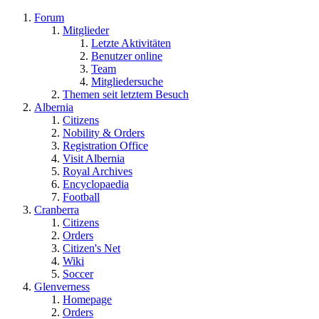
Forum
Mitglieder
Letzte Aktivitäten
Benutzer online
Team
Mitgliedersuche
Themen seit letztem Besuch
Albernia
Citizens
Nobility & Orders
Registration Office
Visit Albernia
Royal Archives
Encyclopaedia
Football
Cranberra
Citizens
Orders
Citizen's Net
Wiki
Soccer
Glenverness
Homepage
Orders