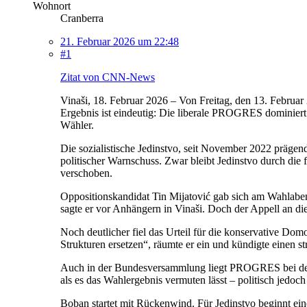
Wohnort
Cranberra
21. Februar 2026 um 22:48
#1
Zitat von CNN-News
Vinaši, 18. Februar 2026 – Von Freitag, den 13. Februa
Ergebnis ist eindeutig: Die liberale PROGRES dominiert
Wähler.
Die sozialistische Jedinstvo, seit November 2022 prägend
politischer Warnschuss. Zwar bleibt Jedinstvo durch di
verschoben.
Oppositionskandidat Tin Mijatović gab sich am Wahlabend 
sagte er vor Anhängern in Vinaši. Doch der Appell an 
Noch deutlicher fiel das Urteil für die konservative D
Strukturen ersetzen“, räumte er ein und kündigte einen s
Auch in der Bundesversammlung liegt PROGRES bei den d
als es das Wahlergebnis vermuten lässt – politisch jedoch 
Boban startet mit Rückenwind. Für Jedinstvo beginnt ein