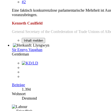
#2
Eine faktisch konkurrenzlose parlamentarische Mehrheit ist Au
voranzubringen.
Kenneth Caulfield
General Secretary of the Confederation of Trade Unions of Alb
Inhalt melden
Sir Emrys Vaughan
Gentleman
Beiträge
1.394
Wohnort
Desmond