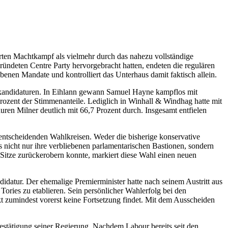
erten Machtkampf als vielmehr durch das nahezu vollständige
ündeten Centre Party hervorgebracht hatten, endeten die regulären
enen Mandate und kontrolliert das Unterhaus damit faktisch allein.
enkandidaturen. In Eihlann gewann Samuel Hayne kampflos mit
ozent der Stimmenanteile. Lediglich in Winhall & Windhag hatte mit
ren Milner deutlich mit 66,7 Prozent durch. Insgesamt entfielen
entscheidenden Wahlkreisen. Weder die bisherige konservative
s nicht nur ihre verbliebenen parlamentarischen Bastionen, sondern
 Sitze zurückerobern konnte, markiert diese Wahl einen neuen
idatur. Der ehemalige Premierminister hatte nach seinem Austritt aus
Tories zu etablieren. Sein persönlicher Wahlerfolg bei den
kt zumindest vorerst keine Fortsetzung findet. Mit dem Ausscheiden
stätigung seiner Regierung. Nachdem Labour bereits seit den