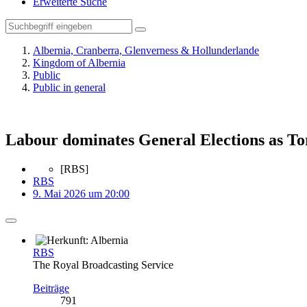
Erweiterte Suche
Albernia, Cranberra, Glenverness & Hollunderlande
Kingdom of Albernia
Public
Public in general
Labour dominates General Elections as Tor
[RBS]
RBS
9. Mai 2026 um 20:00
RBS
The Royal Broadcasting Service
Beiträge
791