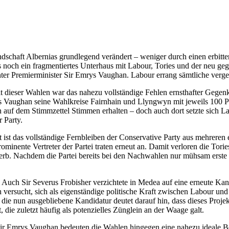
dschaft Albernias grundlegend verändert – weniger durch einen erbitt
och ein fragmentiertes Unterhaus mit Labour, Tories und der neu gegr
er Premierminister Sir Emrys Vaughan. Labour errang sämtliche vergeb
it dieser Wahlen war das nahezu vollständige Fehlen ernsthafter Geg
 Vaughan seine Wahlkreise Fairnhain und Llyngwyn mit jeweils 100 Pr
uf dem Stimmzettel Stimmen erhalten – doch auch dort setzte sich Lau
 Party.
ist das vollständige Fernbleiben der Conservative Party aus mehreren 
inente Vertreter der Partei traten erneut an. Damit verloren die Torie
werb. Nachdem die Partei bereits bei den Nachwahlen nur mühsam erste
?
Auch Sir Severus Frobisher verzichtete in Medea auf eine erneute Kand
versucht, sich als eigenständige politische Kraft zwischen Labour und 
die nun ausgebliebene Kandidatur deutet darauf hin, dass dieses Proje
die zuletzt häufig als potenzielles Zünglein an der Waage galt.
Sir Emrys Vaughan bedeuten die Wahlen hingegen eine nahezu ideale Be