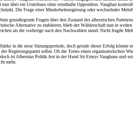
tei nun über ein Unterhaus ohne ernsthafte Opposition. Vaughan kontroll
hränkt. Die Frage einer Minderheitsregierung oder wechselnder Mehrhe
gebnis grundlegende Fragen über den Zustand des albernischen Parteien
istische Alternative zu etablieren, blieb der Wählerschaft nun in weiten
eichen als die vorherige nach den Nachwahlen stand: Nicht fragile Meh
Stärke in die neue Sitzungsperiode, doch gerade dieser Erfolg könnte m
e der Regierungspartei selbst. Ob die Tories einen organisatorischen Wi
 jedoch ist Albernias Politik fest in der Hand Sir Emrys Vaughans und se
cht mehr.