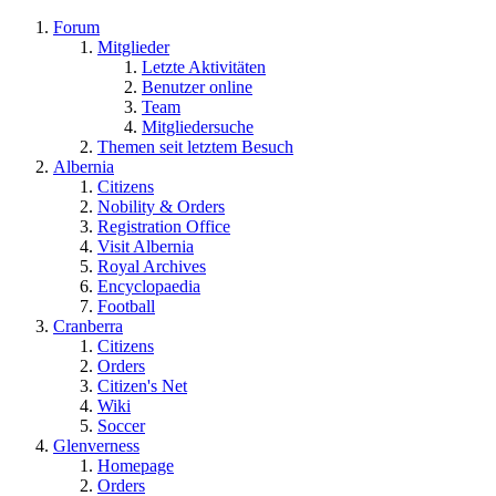
Forum
Mitglieder
Letzte Aktivitäten
Benutzer online
Team
Mitgliedersuche
Themen seit letztem Besuch
Albernia
Citizens
Nobility & Orders
Registration Office
Visit Albernia
Royal Archives
Encyclopaedia
Football
Cranberra
Citizens
Orders
Citizen's Net
Wiki
Soccer
Glenverness
Homepage
Orders