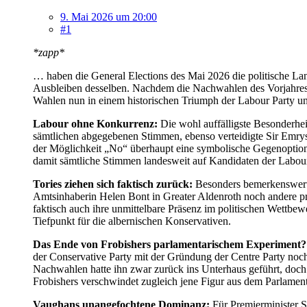
9. Mai 2026 um 20:00
#1
*zapp*
… haben die General Elections des Mai 2026 die politische Lan
Ausbleiben desselben. Nachdem die Nachwahlen des Vorjahres n
Wahlen nun in einem historischen Triumph der Labour Party unt
Labour ohne Konkurrenz:
Die wohl auffälligste Besonderhe
sämtlichen abgegebenen Stimmen, ebenso verteidigte Sir Emrys
der Möglichkeit „No“ überhaupt eine symbolische Gegenoption a
damit sämtliche Stimmen landesweit auf Kandidaten der Labour
Tories ziehen sich faktisch zurück:
Besonders bemerkenswert 
Amtsinhaberin Helen Bont in Greater Aldenroth noch andere prom
faktisch auch ihre unmittelbare Präsenz im politischen Wettbe
Tiefpunkt für die albernischen Konservativen.
Das Ende von Frobishers parlamentarischem Experiment
der Conservative Party mit der Gründung der Centre Party noch 
Nachwahlen hatte ihn zwar zurück ins Unterhaus geführt, doch 
Frobishers verschwindet zugleich jene Figur aus dem Parlament, 
Vaughans unangefochtene Dominanz:
Für Premierminister 