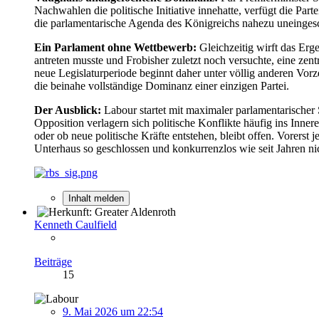
Nachwahlen die politische Initiative innehatte, verfügt die Par
die parlamentarische Agenda des Königreichs nahezu uneingesc
Ein Parlament ohne Wettbewerb:
Gleichzeitig wirft das Er
antreten musste und Frobisher zuletzt noch versuchte, eine zentr
neue Legislaturperiode beginnt daher unter völlig anderen Vorz
die beinahe vollständige Dominanz einer einzigen Partei.
Der Ausblick:
Labour startet mit maximaler parlamentarischer 
Opposition verlagern sich politische Konflikte häufig ins Inner
oder ob neue politische Kräfte entstehen, bleibt offen. Vorerst
Unterhaus so geschlossen und konkurrenzlos wie seit Jahren ni
Inhalt melden
Kenneth Caulfield
Beiträge
15
9. Mai 2026 um 22:54