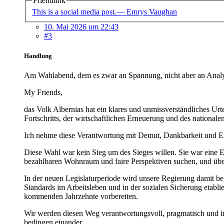
Friendlink
This is a social media post.— Emrys Vaughan
10. Mai 2026 um 22:43
#3
Handlung
Am Wahlabend, dem es zwar an Spannung, nicht aber an Analysen
My Friends,
das Volk Albernias hat ein klares und unmissverständliches Urte
Fortschritts, der wirtschaftlichen Erneuerung und des nationale
Ich nehme diese Verantwortung mit Demut, Dankbarkeit und En
Diese Wahl war kein Sieg um des Sieges willen. Sie war eine 
bezahlbaren Wohnraum und faire Perspektiven suchen, und über G
In der neuen Legislaturperiode wird unsere Regierung damit be
Standards im Arbeitsleben und in der sozialen Sicherung etabl
kommenden Jahrzehnte vorbereiten.
Wir werden diesen Weg verantwortungsvoll, pragmatisch und im 
bedingen einander.