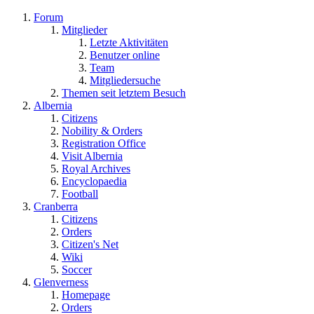
Forum
Mitglieder
Letzte Aktivitäten
Benutzer online
Team
Mitgliedersuche
Themen seit letztem Besuch
Albernia
Citizens
Nobility & Orders
Registration Office
Visit Albernia
Royal Archives
Encyclopaedia
Football
Cranberra
Citizens
Orders
Citizen's Net
Wiki
Soccer
Glenverness
Homepage
Orders