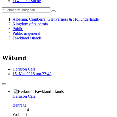
Erweiterte Suche
Albernia, Cranberra, Glenverness & Hollunderlande
Kingdom of Albernia
Public
Public in general
Fawkland Islands
Wålsund
Harrison Carr
15. Mai 2026 um 23:48
Harrison Carr
Beiträge
114
Wohnort