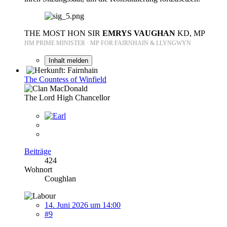
THE MOST HON SIR
EMRYS VAUGHAN
KD, MP
HM PRIME MINISTER · MP FOR FAIRNHAIN & LLYNGWYN
Inhalt melden
The Countess of Winfield
The Lord High Chancellor
Beiträge
424
Wohnort
Coughlan
14. Juni 2026 um 14:00
#9