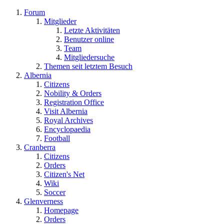
Forum
Mitglieder
Letzte Aktivitäten
Benutzer online
Team
Mitgliedersuche
Themen seit letztem Besuch
Albernia
Citizens
Nobility & Orders
Registration Office
Visit Albernia
Royal Archives
Encyclopaedia
Football
Cranberra
Citizens
Orders
Citizen's Net
Wiki
Soccer
Glenverness
Homepage
Orders