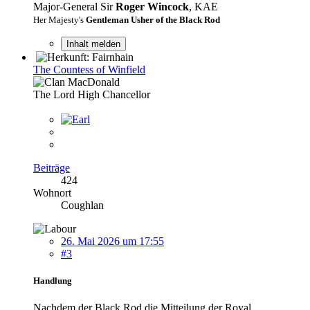
Major-General Sir
Roger Wincock
, KAE
Her Majesty's
Gentleman Usher of the Black Rod
Inhalt melden
The Countess of Winfield
The Lord High Chancellor
Beiträge
424
Wohnort
Coughlan
26. Mai 2026 um 17:55
#3
Handlung
Nachdem der Black Rod die Mitteilung der Royal