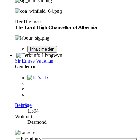
Her Highness
The Lord High Chancellor of Albernia
Inhalt melden
Sir Emrys Vaughan
Gentleman
Beiträge
1.394
Wohnort
Desmond
Friendlink