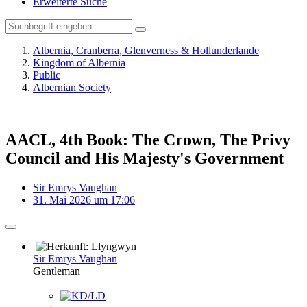
Erweiterte Suche
Albernia, Cranberra, Glenverness & Hollunderlande
Kingdom of Albernia
Public
Albernian Society
AACL, 4th Book: The Crown, The Privy
Council and His Majesty's Government
Sir Emrys Vaughan
31. Mai 2026 um 17:06
Sir Emrys Vaughan
Gentleman