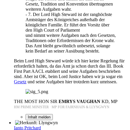
Gesetz, Tradition und Konvention übertragenen
weiteren Aufgaben wahr.
- 7. Der Lord High Steward ist der ranghöchste
Amtsträger des Königreiches außerhalb der
königlichen Familie. Er führt den Vorsitz über
den High Court of Parliament
und nimmt weitere Aufgaben nach den Gesetzen,
Traditionen oder Erfordernissen der Krone wahr.
Das Amt bleibt gewöhnlich unbesetzt, solange
kein Bedarf an seiner Ausübung besteht.
Beim Lord High Steward würde ich hier keine Regelung für
erforderlich halten, da das Amt ja schon durch das III. Book
First Part AACL etabliert und seine Aufgaben beschrieben
sind. Aber ist OK, beim Lord Justice haben wir ja sogar ein
Gesetz
und seine Aufgaben hier trotzdem kurz umrissen.
THE MOST HON SIR
EMRYS VAUGHAN
KD, MP
HM PRIME MINISTER · MP FOR FAIRNHAIN & LLYNGWYN
Inhalt melden
Ianto Pritchard