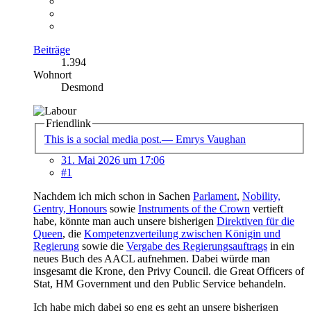
Beiträge
1.394
Wohnort
Desmond
Friendlink
This is a social media post.— Emrys Vaughan
31. Mai 2026 um 17:06
#1
Nachdem ich mich schon in Sachen
Parlament
,
Nobility,
Gentry, Honours
sowie
Instruments of the Crown
vertieft
habe, könnte man auch unsere bisherigen
Direktiven für die
Queen
, die
Kompetenzverteilung zwischen Königin und
Regierung
sowie die
Vergabe des Regierungsauftrags
in ein
neues Buch des AACL aufnehmen. Dabei würde man
insgesamt die Krone, den Privy Council. die Great Officers of
Stat, HM Government und den Public Service behandeln.
Ich habe mich dabei so eng es geht an unsere bisherigen