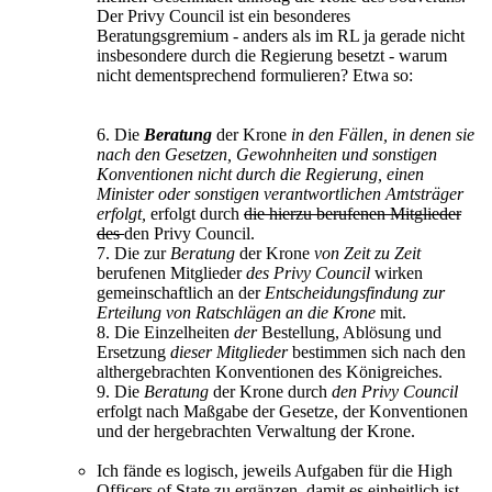
Der Privy Council ist ein besonderes
Beratungsgremium - anders als im RL ja gerade nicht
insbesondere durch die Regierung besetzt - warum
nicht dementsprechend formulieren? Etwa so:
6. Die
Beratung
der Krone
in den Fällen, in denen sie
nach den Gesetzen, Gewohnheiten und sonstigen
Konventionen nicht durch die Regierung, einen
Minister oder sonstigen verantwortlichen Amtsträger
erfolgt,
erfolgt durch
die hierzu berufenen Mitglieder
des
den Privy Council.
7. Die zur
Beratung
der Krone
von Zeit zu Zeit
berufenen Mitglieder
des Privy Council
wirken
gemeinschaftlich an der
Entscheidungsfindung zur
Erteilung von Ratschlägen an die Krone
mit.
8. Die Einzelheiten
der
Bestellung, Ablösung und
Ersetzung
dieser Mitglieder
bestimmen sich nach den
althergebrachten Konventionen des Königreiches.
9. Die
Beratung
der Krone durch
den Privy Council
erfolgt nach Maßgabe der Gesetze, der Konventionen
und der hergebrachten Verwaltung der Krone.
Ich fände es logisch, jeweils Aufgaben für die High
Officers of State zu ergänzen, damit es einheitlich ist.