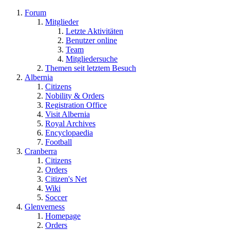
Forum
Mitglieder
Letzte Aktivitäten
Benutzer online
Team
Mitgliedersuche
Themen seit letztem Besuch
Albernia
Citizens
Nobility & Orders
Registration Office
Visit Albernia
Royal Archives
Encyclopaedia
Football
Cranberra
Citizens
Orders
Citizen's Net
Wiki
Soccer
Glenverness
Homepage
Orders