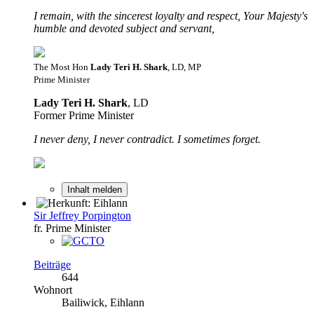
I remain, with the sincerest loyalty and respect, Your Majesty's
humble and devoted subject and servant,
The Most Hon
Lady Teri H. Shark
, LD, MP
Prime Minister
Lady Teri H. Shark
, LD
Former Prime Minister
I never deny, I never contradict. I sometimes forget.
Inhalt melden
Sir Jeffrey Porpington
fr. Prime Minister
Beiträge
644
Wohnort
Bailiwick, Eihlann