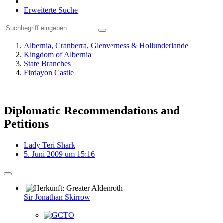
Erweiterte Suche
Albernia, Cranberra, Glenverness & Hollunderlande
Kingdom of Albernia
State Branches
Firdayon Castle
Diplomatic Recommendations and
Petitions
Lady Teri Shark
5. Juni 2009 um 15:16
Sir Jonathan Skirrow