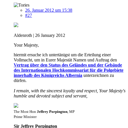
26. Januar 2012 um 15:38
#27
Aldenroth | 26 January 2012
Your Majesty,
hiermit ersuche ich untertänigst um die Erteilung einer
Vollmacht, um in Eurer Majestät Namen und Auftrag den
Vertrag über den Status des Geländes und der Gebäude
des Internationalen Hochkommissariat für die Polgebiete
innerhalb des Königreichs Albernia
unterzeichnen zu
dürfen.
I remain, with the sincerest loyalty and respect, Your Majesty's
humble and devoted subject and servant,
The Most Hon
Jeffrey Porpington
, MP
Prime Minister
Sir
Jeffrey Porpington