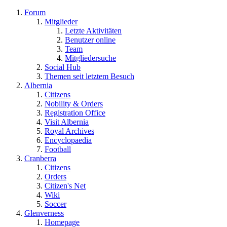
Forum
Mitglieder
Letzte Aktivitäten
Benutzer online
Team
Mitgliedersuche
Social Hub
Themen seit letztem Besuch
Albernia
Citizens
Nobility & Orders
Registration Office
Visit Albernia
Royal Archives
Encyclopaedia
Football
Cranberra
Citizens
Orders
Citizen's Net
Wiki
Soccer
Glenverness
Homepage