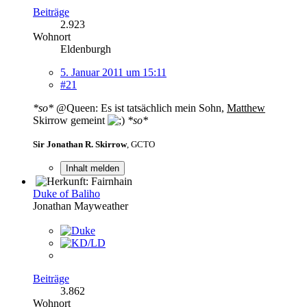
Beiträge
2.923
Wohnort
Eldenburgh
5. Januar 2011 um 15:11
#21
*so*
@Queen: Es ist tatsächlich mein Sohn,
Matthew
Skirrow gemeint
*so*
Sir Jonathan R. Skirrow
, GCTO
Inhalt melden
Duke of Baliho
Jonathan Mayweather
Beiträge
3.862
Wohnort