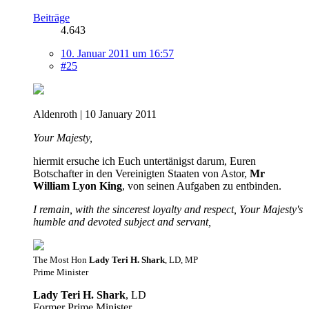
Beiträge
4.643
10. Januar 2011 um 16:57
#25
Aldenroth | 10 January 2011
Your Majesty,
hiermit ersuche ich Euch untertänigst darum, Euren
Botschafter in den Vereinigten Staaten von Astor,
Mr
William Lyon King
, von seinen Aufgaben zu entbinden.
I remain, with the sincerest loyalty and respect, Your Majesty's
humble and devoted subject and servant,
The Most Hon
Lady Teri H. Shark
, LD, MP
Prime Minister
Lady Teri H. Shark
, LD
Former Prime Minister