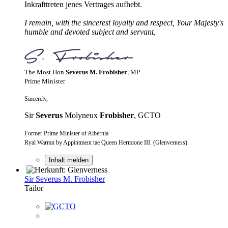
Inkrafttreten jenes Vertrages aufhebt.
I remain, with the sincerest loyalty and respect, Your Majesty's
humble and devoted subject and servant,
The Most Hon
Severus M. Frobisher
, MP
Prime Minister
Sincerely,
Sir
Severus
Molyneux
Frobisher
, GCTO
Former Prime Minister of Albernia
Ryal Warran by Appintment tae Queen Hermione III. (Glenverness)
Inhalt melden
Sir Severus M. Frobisher
Tailor