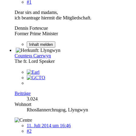
#1
Dear sirs and madams,
ich beantrage hiermit die Mitgliedschaft.
Dennis Fortescue
Former Prime Minister
Inhalt melden
Countess Caerwyn
The fr. Lord Speaker
Beiträge
3.024
Wohnort
Rhosllannerchrugog, Llyngwyn
11. Juli 2014 um 16:46
#2