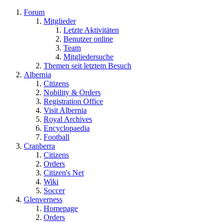
Forum
Mitglieder
Letzte Aktivitäten
Benutzer online
Team
Mitgliedersuche
Themen seit letztem Besuch
Albernia
Citizens
Nobility & Orders
Registration Office
Visit Albernia
Royal Archives
Encyclopaedia
Football
Cranberra
Citizens
Orders
Citizen's Net
Wiki
Soccer
Glenverness
Homepage
Orders