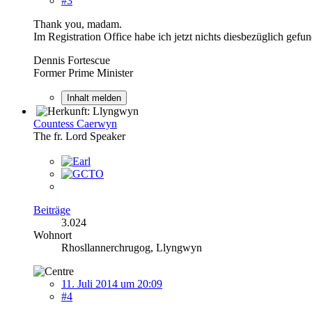
#3
Thank you, madam.
Im Registration Office habe ich jetzt nichts diesbezüglich gefu
Dennis Fortescue
Former Prime Minister
Inhalt melden
Countess Caerwyn
The fr. Lord Speaker
Beiträge
3.024
Wohnort
Rhosllannerchrugog, Llyngwyn
11. Juli 2014 um 20:09
#4