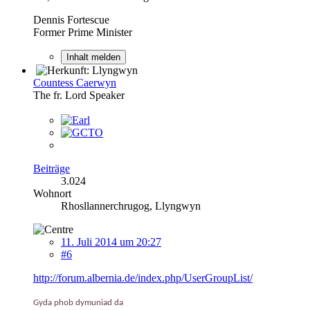
Dennis Fortescue
Former Prime Minister
Inhalt melden
Countess Caerwyn
The fr. Lord Speaker
Beiträge
3.024
Wohnort
Rhosllannerchrugog, Llyngwyn
11. Juli 2014 um 20:27
#6
http://forum.albernia.de/index.php/UserGroupList/
Gyda phob dymuniad da