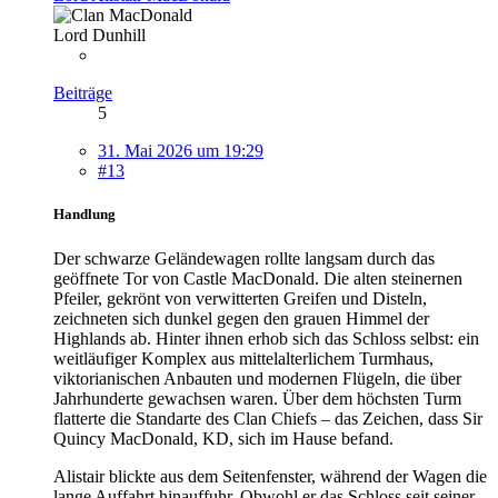
Lord Dunhill
Beiträge
5
31. Mai 2026 um 19:29
#13
Handlung
Der schwarze Geländewagen rollte langsam durch das
geöffnete Tor von Castle MacDonald. Die alten steinernen
Pfeiler, gekrönt von verwitterten Greifen und Disteln,
zeichneten sich dunkel gegen den grauen Himmel der
Highlands ab. Hinter ihnen erhob sich das Schloss selbst: ein
weitläufiger Komplex aus mittelalterlichem Turmhaus,
viktorianischen Anbauten und modernen Flügeln, die über
Jahrhunderte gewachsen waren. Über dem höchsten Turm
flatterte die Standarte des Clan Chiefs – das Zeichen, dass Sir
Quincy MacDonald, KD, sich im Hause befand.
Alistair blickte aus dem Seitenfenster, während der Wagen die
lange Auffahrt hinauffuhr. Obwohl er das Schloss seit seiner