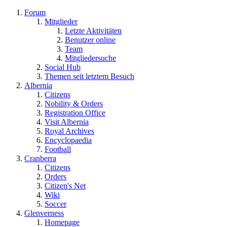
Forum
Mitglieder
Letzte Aktivitäten
Benutzer online
Team
Mitgliedersuche
Social Hub
Themen seit letztem Besuch
Albernia
Citizens
Nobility & Orders
Registration Office
Visit Albernia
Royal Archives
Encyclopaedia
Football
Cranberra
Citizens
Orders
Citizen's Net
Wiki
Soccer
Glenverness
Homepage