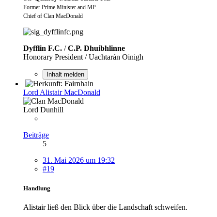
Former Prime Minister and MP
Chief of Clan MacDonald
Dyfflin F.C.
/
C.P. Dhuibhlinne
Honorary President / Uachtarán Oinigh
Inhalt melden
Lord Alistair MacDonald
Lord Dunhill
Beiträge
5
31. Mai 2026 um 19:32
#19
Handlung
Alistair ließ den Blick über die Landschaft schweifen.