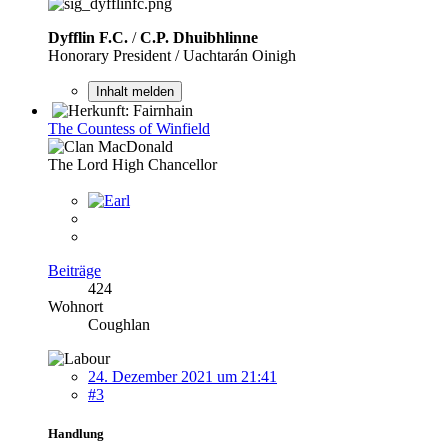
Dyfflin F.C.
/
C.P. Dhuibhlinne
Honorary President / Uachtarán Oinigh
Inhalt melden
The Countess of Winfield
The Lord High Chancellor
Beiträge
424
Wohnort
Coughlan
24. Dezember 2021 um 21:41
#3
Handlung