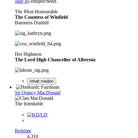
Jane II
) entsprechend.
The Most Honourable
The Countess of Winfield
Baroness Dunhill
Her Highness
The Lord High Chancellor of Albernia
Inhalt melden
Sir Quincy MacDonald
The Inimitable
Beiträge
4.310