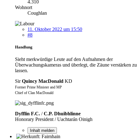
4.310
Wohnort
Coughlan
11. Oktober 2022 um 15:50
#8
Handlung
Sieht merkwürdige Leute auf den Aufnahmen der
Überwachungskameras und überlegt, die Zäune verstärken zu
lassen.
Sir
Quincy MacDonald
KD
Former Prime Minister and MP
Chief of Clan MacDonald
Dyfflin F.C.
/
C.P. Dhuibhlinne
Honorary President / Uachtarán Oinigh
Inhalt melden