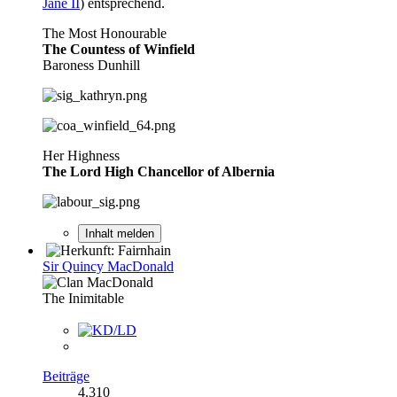
Jane II
) entsprechend.
The Most Honourable
The Countess of Winfield
Baroness Dunhill
Her Highness
The Lord High Chancellor of Albernia
Inhalt melden
Sir Quincy MacDonald
The Inimitable
Beiträge
4.310