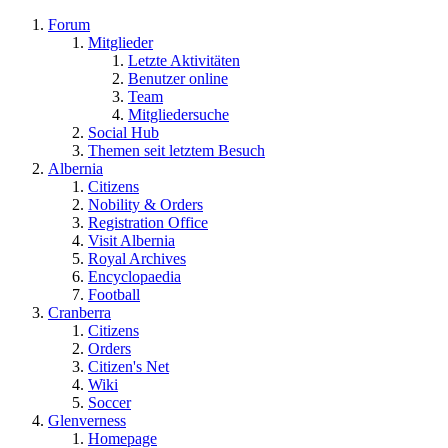
Forum
Mitglieder
Letzte Aktivitäten
Benutzer online
Team
Mitgliedersuche
Social Hub
Themen seit letztem Besuch
Albernia
Citizens
Nobility & Orders
Registration Office
Visit Albernia
Royal Archives
Encyclopaedia
Football
Cranberra
Citizens
Orders
Citizen's Net
Wiki
Soccer
Glenverness
Homepage