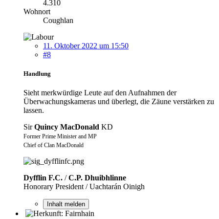
4.310
Wohnort
Coughlan
11. Oktober 2022 um 15:50
#8
Handlung
Sieht merkwürdige Leute auf den Aufnahmen der
Überwachungskameras und überlegt, die Zäune verstärken zu
lassen.
Sir
Quincy MacDonald
KD
Former Prime Minister and MP
Chief of Clan MacDonald
Dyfflin F.C.
/
C.P. Dhuibhlinne
Honorary President / Uachtarán Oinigh
Inhalt melden