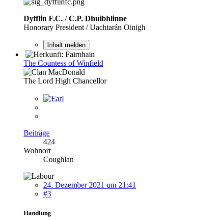
Dyfflin F.C.
/
C.P. Dhuibhlinne
Honorary President / Uachtarán Oinigh
Inhalt melden
The Countess of Winfield
The Lord High Chancellor
Beiträge
424
Wohnort
Coughlan
24. Dezember 2021 um 21:41
#3
Handlung