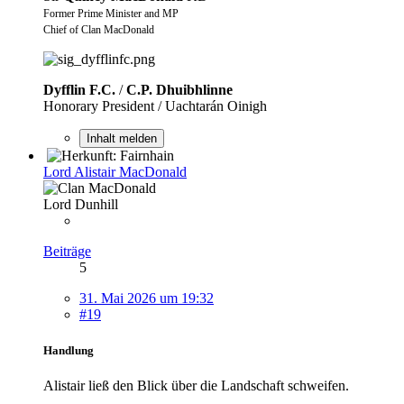
Former Prime Minister and MP
Chief of Clan MacDonald
Dyfflin F.C.
/
C.P. Dhuibhlinne
Honorary President / Uachtarán Oinigh
Inhalt melden
Lord Alistair MacDonald
Lord Dunhill
Beiträge
5
31. Mai 2026 um 19:32
#19
Handlung
Alistair ließ den Blick über die Landschaft schweifen.