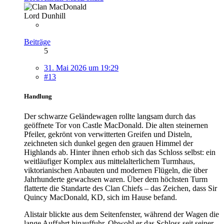
Lord Dunhill
Beiträge
5
31. Mai 2026 um 19:29
#13
Handlung
Der schwarze Geländewagen rollte langsam durch das
geöffnete Tor von Castle MacDonald. Die alten steinernen
Pfeiler, gekrönt von verwitterten Greifen und Disteln,
zeichneten sich dunkel gegen den grauen Himmel der
Highlands ab. Hinter ihnen erhob sich das Schloss selbst: ein
weitläufiger Komplex aus mittelalterlichem Turmhaus,
viktorianischen Anbauten und modernen Flügeln, die über
Jahrhunderte gewachsen waren. Über dem höchsten Turm
flatterte die Standarte des Clan Chiefs – das Zeichen, dass Sir
Quincy MacDonald, KD, sich im Hause befand.
Alistair blickte aus dem Seitenfenster, während der Wagen die
lange Auffahrt hinauffuhr. Obwohl er das Schloss seit seiner