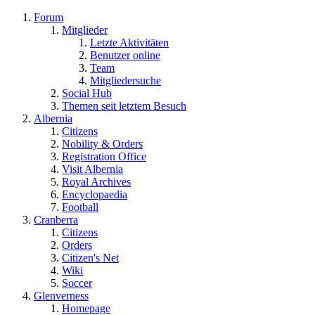
Forum
Mitglieder
Letzte Aktivitäten
Benutzer online
Team
Mitgliedersuche
Social Hub
Themen seit letztem Besuch
Albernia
Citizens
Nobility & Orders
Registration Office
Visit Albernia
Royal Archives
Encyclopaedia
Football
Cranberra
Citizens
Orders
Citizen's Net
Wiki
Soccer
Glenverness
Homepage