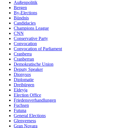
Außenpolitik
Bergen
By-Elections
Bündnis
Candidacies
Champions League
CNN
Conservative Party
Convocation
Convocation of Parliament
Cranberra
Cranberran
Demokratische Union
Deputy Speaker
Dionysos
Diplomatie
Dreibürgen
Eldeyja
Election Office
Friedensverhandlungen
Fuchsen
Futuna
General Elections
Glenverness
Gran Novara