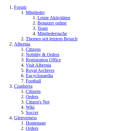
Forum
Mitglieder
Letzte Aktivitäten
Benutzer online
Team
Mitgliedersuche
Themen seit letztem Besuch
Albernia
Citizens
Nobility & Orders
Registration Office
Visit Albernia
Royal Archives
Encyclopaedia
Football
Cranberra
Citizens
Orders
Citizen's Net
Wiki
Soccer
Glenverness
Homepage
Orders