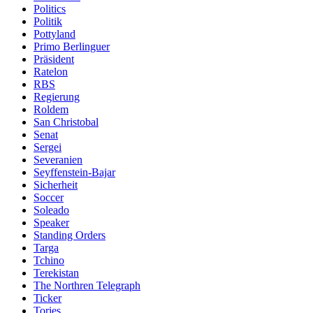
Politics
Politik
Pottyland
Primo Berlinguer
Präsident
Ratelon
RBS
Regierung
Roldem
San Christobal
Senat
Sergei
Severanien
Seyffenstein-Bajar
Sicherheit
Soccer
Soleado
Speaker
Standing Orders
Targa
Tchino
Terekistan
The Northren Telegraph
Ticker
Tories