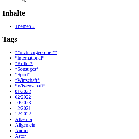
Inhalte
Themen
2
Tags
**nicht zugeordnet**
*International*
*Kultur*
*Sonstiges*
*Sport*
*Wirtschaft*
*Wissenschaft*
01/2022
02/2022
10/2023
12/2021
12/2022
Albernia
Allgemein
Andro
Astor