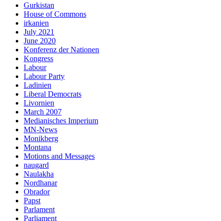
Gurkistan
House of Commons
irkanien
July 2021
June 2020
Konferenz der Nationen
Kongress
Labour
Labour Party
Ladinien
Liberal Democrats
Livornien
March 2007
Medianisches Imperium
MN-News
Monikberg
Montana
Motions and Messages
naugard
Naulakha
Nordhanar
Obrador
Papst
Parlament
Parliament