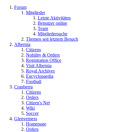
Forum
Mitglieder
Letzte Aktivitäten
Benutzer online
Team
Mitgliedersuche
Themen seit letztem Besuch
Albernia
Citizens
Nobility & Orders
Registration Office
Visit Albernia
Royal Archives
Encyclopaedia
Football
Cranberra
Citizens
Orders
Citizen's Net
Wiki
Soccer
Glenverness
Homepage
Orders