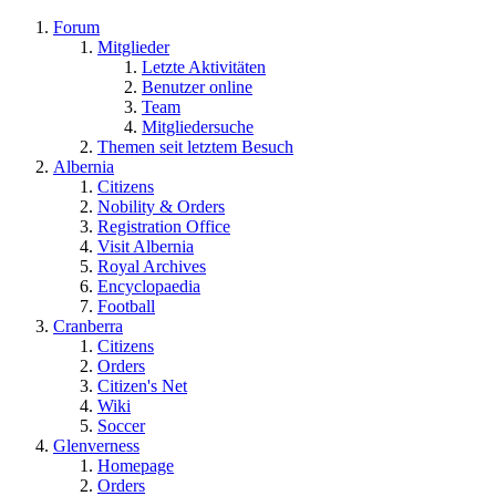
Forum
Mitglieder
Letzte Aktivitäten
Benutzer online
Team
Mitgliedersuche
Themen seit letztem Besuch
Albernia
Citizens
Nobility & Orders
Registration Office
Visit Albernia
Royal Archives
Encyclopaedia
Football
Cranberra
Citizens
Orders
Citizen's Net
Wiki
Soccer
Glenverness
Homepage
Orders