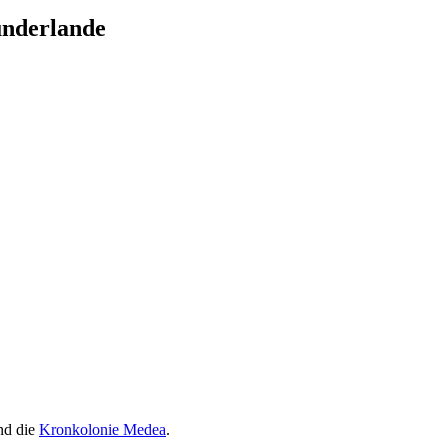
underlande
d die
Kronkolonie Medea
.