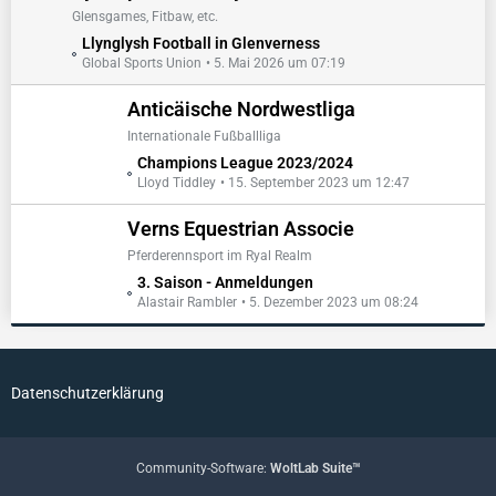
t
t
Glensgames, Fitbaw, etc.
r
e
L
Llynglysh Football in Glenverness
ä
B
Global Sports Union
5. Mai 2026 um 07:19
e
g
e
t
e
i
Anticäische Nordwestliga
z
t
t
Internationale Fußballliga
r
e
L
Champions League 2023/2024
ä
B
Lloyd Tiddley
15. September 2023 um 12:47
e
g
e
t
e
i
Verns Equestrian Associe
z
t
t
Pferderennsport im Ryal Realm
r
e
L
3. Saison - Anmeldungen
ä
B
Alastair Rambler
5. Dezember 2023 um 08:24
e
g
e
t
e
i
z
t
t
r
Datenschutzerklärung
e
ä
B
g
e
e
i
Community-Software:
WoltLab Suite™
t