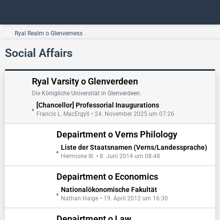
Ryal Realm o Glenverness
Social Affairs
Ryal Varsity o Glenverdeen
Die
Königliche Universität in Glenverdeen
.
L
[Chancellor] Professorial Inaugurations
Francis L. MacErgyll
24. November 2025 um 07:26
e
t
Depairtment o Verns Philology
z
t
L
Liste der Staatsnamen (Verns/Landessprache)
e
Hermione III.
8. Juni 2014 um 08:48
e
B
t
e
Depairtment o Economics
z
i
t
L
Nationalökonomische Fakultät
t
e
Nathan Haige
19. April 2012 um 16:30
e
r
B
t
ä
e
Depairtment o Law
z