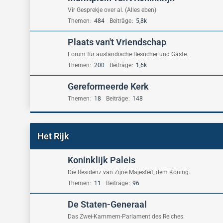
Vir Gesprekje over al. (Alles eben)
Themen
484
Beiträge
5,8k
Plaats van't Vriendschap
Forum für ausländische Besucher und Gäste.
Themen
200
Beiträge
1,6k
Gereformeerde Kerk
Themen
18
Beiträge
148
Het Rijk
Koninklijk Paleis
Die Residenz van Zijne Majesteit, dem Koning.
Themen
11
Beiträge
96
De Staten-Generaal
Das Zwei-Kammern-Parlament des Reiches.