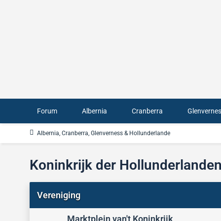
Forum
Albernia
Cranberra
Glenverne
Albernia, Cranberra, Glenverness & Hollunderlande
Koninkrijk der Hollunderlande
Vereniging
Marktplein van't Koninkrijk