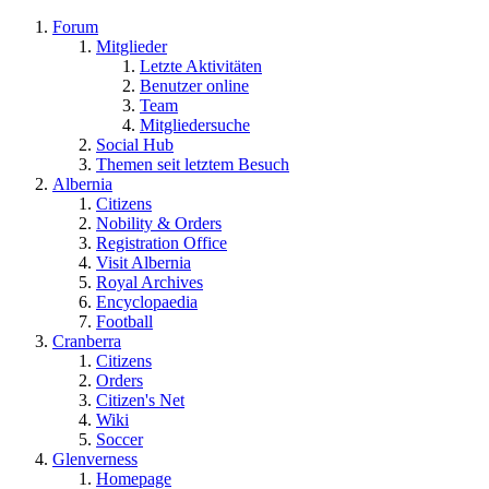
Forum
Mitglieder
Letzte Aktivitäten
Benutzer online
Team
Mitgliedersuche
Social Hub
Themen seit letztem Besuch
Albernia
Citizens
Nobility & Orders
Registration Office
Visit Albernia
Royal Archives
Encyclopaedia
Football
Cranberra
Citizens
Orders
Citizen's Net
Wiki
Soccer
Glenverness
Homepage