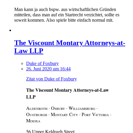
Man kann ja auch bspw. aus wirtschaftlichen Gründen
mitteilen, dass man auf ein Startrecht verzichtet, sollte es
soweit kommen. Also spiele bitte einfach normal mit.
The Viscount Montary Attorneys-at-
Law LLP
Duke of Foxbury
26. Juni 2020 um 16:44
Zitat von Duke of Foxbury
The Viscount Montary Attorneys-at-Law
LLP
A
· O
· W
·
LDENROTH
SBURY
ILLIAMSBURG
O
· M
C
· P
V
·
USTBURGH
ONTARY
ITY
ORT
ICTORIA
M
IXOXA
56 Upper Keldragh Street