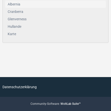
Albernia
Cranberra
Glenverness
Hullande
Karte
Datenschutzerklärung
Community-Software:
WoltLab Suite™