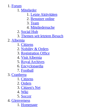
Forum
Mitglieder
Letzte Aktivitäten
Benutzer online
Team
Mitgliedersuche
Social Hub
Themen seit letztem Besuch
Albernia
Citizens
Nobility & Orders
Registration Office
Visit Albernia
Royal Archives
Encyclopaedia
Football
Cranberra
Citizens
Orders
Citizen's Net
Wiki
Soccer
Glenverness
Homepage