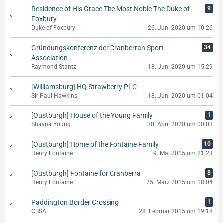
Residence of His Grace The Most Noble The Duke of
9
Foxbury
Duke of Foxbury
26. Juni 2020 um 10:26
Gründungskonferenz der Cranberran Sport
34
Association
Raymond Stantz
18. Juni 2020 um 15:29
[Williamsburg] HQ Strawberry PLC
Sir Paul Hawkins
18. Juni 2020 um 01:04
[Oustburgh] House of the Young Family
1
Shayna Young
30. April 2020 um 00:03
[Oustburgh] Home of the Fontaine Family
10
Henry Fontaine
9. Mai 2015 um 21:23
[Oustburgh] Fontaine for Cranberra
8
Henry Fontaine
25. März 2015 um 18:04
Paddington Border Crossing
1
CBSA
28. Februar 2015 um 19:18