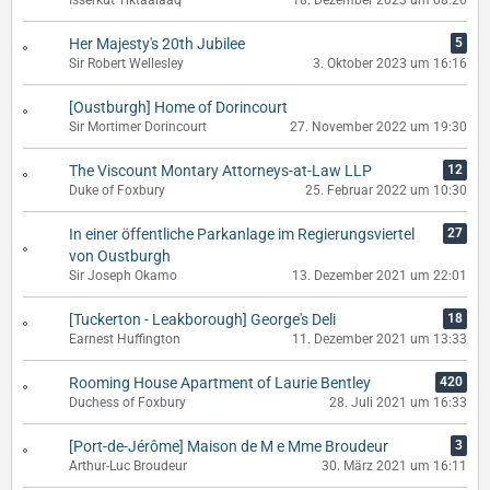
Isserkut Tiktaalaaq
18. Dezember 2023 um 08:20
Her Majesty's 20th Jubilee
5
Sir Robert Wellesley
3. Oktober 2023 um 16:16
[Oustburgh] Home of Dorincourt
Sir Mortimer Dorincourt
27. November 2022 um 19:30
The Viscount Montary Attorneys-at-Law LLP
12
Duke of Foxbury
25. Februar 2022 um 10:30
In einer öffentliche Parkanlage im Regierungsviertel
27
von Oustburgh
Sir Joseph Okamo
13. Dezember 2021 um 22:01
[Tuckerton - Leakborough] George's Deli
18
Earnest Huffington
11. Dezember 2021 um 13:33
Rooming House Apartment of Laurie Bentley
420
Duchess of Foxbury
28. Juli 2021 um 16:33
[Port-de-Jérôme] Maison de M e Mme Broudeur
3
Arthur-Luc Broudeur
30. März 2021 um 16:11