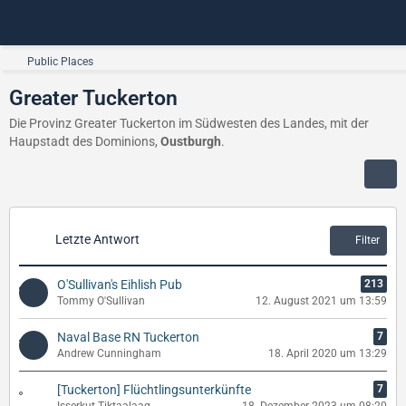
Public Places
Greater Tuckerton
Die Provinz Greater Tuckerton im Südwesten des Landes, mit der
Haupstadt des Dominions,
Oustburgh
.
Letzte Antwort
Filter
O'Sullivan's Eihlish Pub
213
Tommy O'Sullivan
12. August 2021 um 13:59
Naval Base RN Tuckerton
7
Andrew Cunningham
18. April 2020 um 13:29
[Tuckerton] Flüchtlingsunterkünfte
7