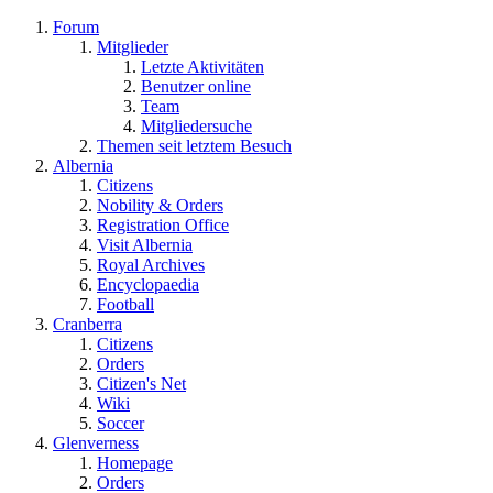
Forum
Mitglieder
Letzte Aktivitäten
Benutzer online
Team
Mitgliedersuche
Themen seit letztem Besuch
Albernia
Citizens
Nobility & Orders
Registration Office
Visit Albernia
Royal Archives
Encyclopaedia
Football
Cranberra
Citizens
Orders
Citizen's Net
Wiki
Soccer
Glenverness
Homepage
Orders