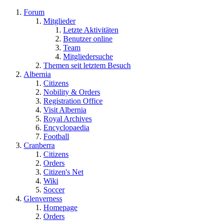
Forum
Mitglieder
Letzte Aktivitäten
Benutzer online
Team
Mitgliedersuche
Themen seit letztem Besuch
Albernia
Citizens
Nobility & Orders
Registration Office
Visit Albernia
Royal Archives
Encyclopaedia
Football
Cranberra
Citizens
Orders
Citizen's Net
Wiki
Soccer
Glenverness
Homepage
Orders