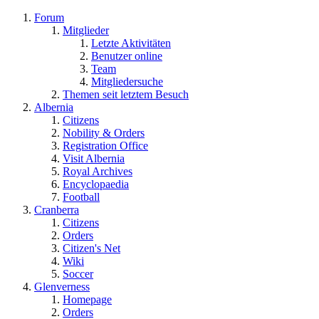
Forum
Mitglieder
Letzte Aktivitäten
Benutzer online
Team
Mitgliedersuche
Themen seit letztem Besuch
Albernia
Citizens
Nobility & Orders
Registration Office
Visit Albernia
Royal Archives
Encyclopaedia
Football
Cranberra
Citizens
Orders
Citizen's Net
Wiki
Soccer
Glenverness
Homepage
Orders