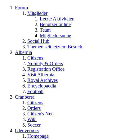
Forum
Mitglieder
Letzte Aktivitäten
Benutzer online
Team
Mitgliedersuche
Social Hub
Themen seit letztem Besuch
Albernia
Citizens
Nobility & Orders
Registration Office
Visit Albernia
Royal Archives
Encyclopaedia
Football
Cranberra
Citizens
Orders
Citizen's Net
Wiki
Soccer
Glenverness
Homepage