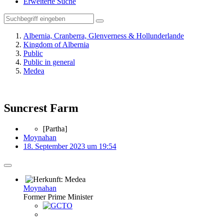
Erweiterte Suche
Albernia, Cranberra, Glenverness & Hollunderlande
Kingdom of Albernia
Public
Public in general
Medea
Suncrest Farm
[Partha]
Moynahan
18. September 2023 um 19:54
Moynahan
Former Prime Minister