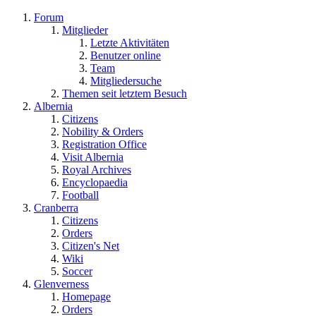
Forum
Mitglieder
Letzte Aktivitäten
Benutzer online
Team
Mitgliedersuche
Themen seit letztem Besuch
Albernia
Citizens
Nobility & Orders
Registration Office
Visit Albernia
Royal Archives
Encyclopaedia
Football
Cranberra
Citizens
Orders
Citizen's Net
Wiki
Soccer
Glenverness
Homepage
Orders