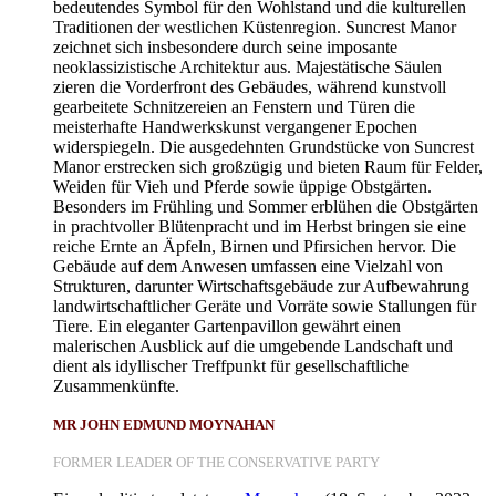
bedeutendes Symbol für den Wohlstand und die kulturellen
Traditionen der westlichen Küstenregion. Suncrest Manor
zeichnet sich insbesondere durch seine imposante
neoklassizistische Architektur aus. Majestätische Säulen
zieren die Vorderfront des Gebäudes, während kunstvoll
gearbeitete Schnitzereien an Fenstern und Türen die
meisterhafte Handwerkskunst vergangener Epochen
widerspiegeln. Die ausgedehnten Grundstücke von Suncrest
Manor erstrecken sich großzügig und bieten Raum für Felder,
Weiden für Vieh und Pferde sowie üppige Obstgärten.
Besonders im Frühling und Sommer erblühen die Obstgärten
in prachtvoller Blütenpracht und im Herbst bringen sie eine
reiche Ernte an Äpfeln, Birnen und Pfirsichen hervor. Die
Gebäude auf dem Anwesen umfassen eine Vielzahl von
Strukturen, darunter Wirtschaftsgebäude zur Aufbewahrung
landwirtschaftlicher Geräte und Vorräte sowie Stallungen für
Tiere. Ein eleganter Gartenpavillon gewährt einen
malerischen Ausblick auf die umgebende Landschaft und
dient als idyllischer Treffpunkt für gesellschaftliche
Zusammenkünfte.
MR JOHN EDMUND MOYNAHAN
FORMER LEADER OF THE CONSERVATIVE PARTY