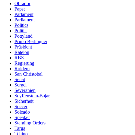
Obrador
Papst
Parlament
Parliament
Politics
Politik
Pottyland
Primo Berlinguer
Präsident
Ratelon
RBS
Regierung
Roldem
San Christobal
Senat
Sergei
Severanien
Seyffenstein-Bajar
Sicherheit
Soccer
Soleado
Speaker
Standing Orders
Targa
Tchino