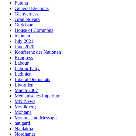
Futuna
General Elections
Glenverness
Gran Novara
Gurkistan
House of Commons
irkanien
July 2021
June 2020
Konferenz der Nationen
Kongress
Labour
Labour Party
Ladinien
Liberal Democrats
Livornien
March 2007
Medianisches Imperium
MN-News
Monikberg
Montana
Motions and Messages
naugard
Naulakha
Nordhanar