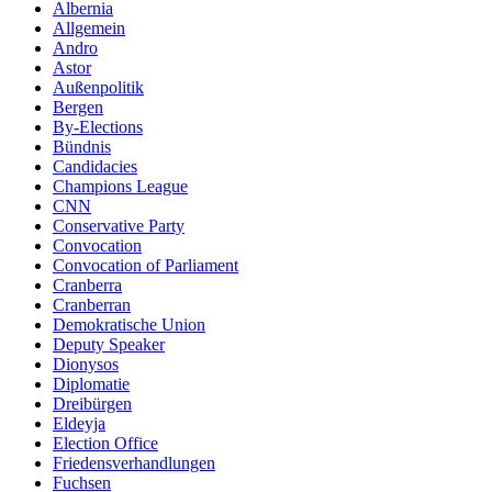
Albernia
Allgemein
Andro
Astor
Außenpolitik
Bergen
By-Elections
Bündnis
Candidacies
Champions League
CNN
Conservative Party
Convocation
Convocation of Parliament
Cranberra
Cranberran
Demokratische Union
Deputy Speaker
Dionysos
Diplomatie
Dreibürgen
Eldeyja
Election Office
Friedensverhandlungen
Fuchsen