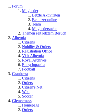
Forum
Mitglieder
Letzte Aktivitäten
Benutzer online
Team
Mitgliedersuche
Themen seit letztem Besuch
Albernia
Citizens
Nobility & Orders
Registration Office
Visit Albernia
Royal Archives
Encyclopaedia
Football
Cranberra
Citizens
Orders
Citizen's Net
Wiki
Soccer
Glenverness
Homepage
Orders