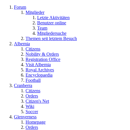
Forum
Mitglieder
Letzte Aktivitäten
Benutzer online
Team
Mitgliedersuche
Themen seit letztem Besuch
Albernia
Citizens
Nobility & Orders
Registration Office
Visit Albernia
Royal Archives
Encyclopaedia
Football
Cranberra
Citizens
Orders
Citizen's Net
Wiki
Soccer
Glenverness
Homepage
Orders