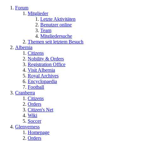
Forum
Mitglieder
Letzte Aktivitäten
Benutzer online
Team
Mitgliedersuche
Themen seit letztem Besuch
Albernia
Citizens
Nobility & Orders
Registration Office
Visit Albernia
Royal Archives
Encyclopaedia
Football
Cranberra
Citizens
Orders
Citizen's Net
Wiki
Soccer
Glenverness
Homepage
Orders