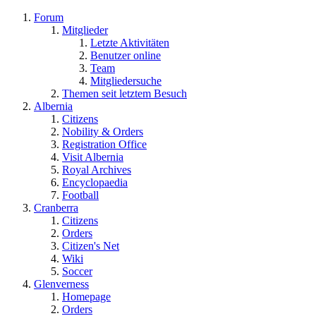
Forum
Mitglieder
Letzte Aktivitäten
Benutzer online
Team
Mitgliedersuche
Themen seit letztem Besuch
Albernia
Citizens
Nobility & Orders
Registration Office
Visit Albernia
Royal Archives
Encyclopaedia
Football
Cranberra
Citizens
Orders
Citizen's Net
Wiki
Soccer
Glenverness
Homepage
Orders