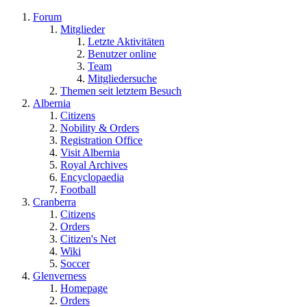
Forum
Mitglieder
Letzte Aktivitäten
Benutzer online
Team
Mitgliedersuche
Themen seit letztem Besuch
Albernia
Citizens
Nobility & Orders
Registration Office
Visit Albernia
Royal Archives
Encyclopaedia
Football
Cranberra
Citizens
Orders
Citizen's Net
Wiki
Soccer
Glenverness
Homepage
Orders