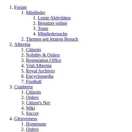
Forum
Mitglieder
Letzte Aktivitäten
Benutzer online
Team
Mitgliedersuche
Themen seit letztem Besuch
Albernia
Citizens
Nobility & Orders
Registration Office
Visit Albernia
Royal Archives
Encyclopaedia
Football
Cranberra
Citizens
Orders
Citizen's Net
Wiki
Soccer
Glenverness
Homepage
Orders