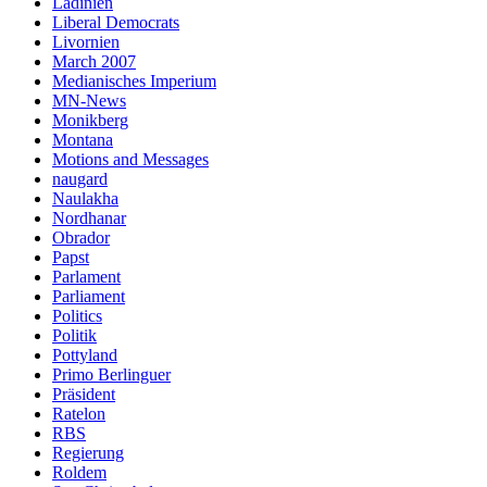
Ladinien
Liberal Democrats
Livornien
March 2007
Medianisches Imperium
MN-News
Monikberg
Montana
Motions and Messages
naugard
Naulakha
Nordhanar
Obrador
Papst
Parlament
Parliament
Politics
Politik
Pottyland
Primo Berlinguer
Präsident
Ratelon
RBS
Regierung
Roldem