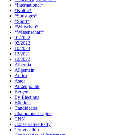
*International*
*Kultur*
*Sonstiges*
*Sport*
*Wirtschaft*
*Wissenschaft*
01/2022
02/2022
10/2023
12/2021
12/2022
Albernia
Allgemein
Andro
Astor
Außenpolitik
Bergen
By-Elections
Bündnis
Candidacies
Champions League
CNN
Conservative Party
Convocation