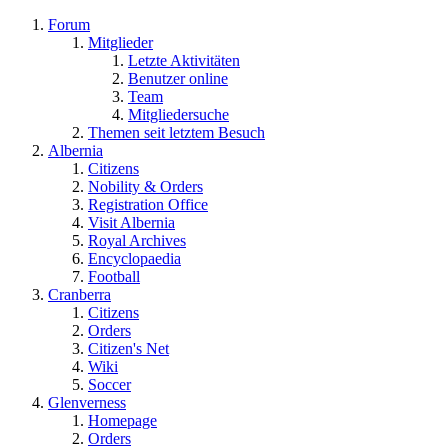
Forum
Mitglieder
Letzte Aktivitäten
Benutzer online
Team
Mitgliedersuche
Themen seit letztem Besuch
Albernia
Citizens
Nobility & Orders
Registration Office
Visit Albernia
Royal Archives
Encyclopaedia
Football
Cranberra
Citizens
Orders
Citizen's Net
Wiki
Soccer
Glenverness
Homepage
Orders