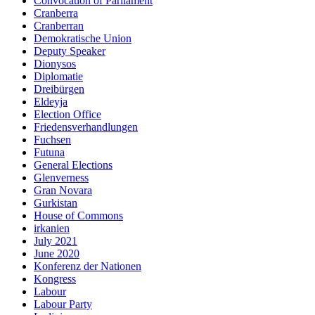
Convocation of Parliament
Cranberra
Cranberran
Demokratische Union
Deputy Speaker
Dionysos
Diplomatie
Dreibürgen
Eldeyja
Election Office
Friedensverhandlungen
Fuchsen
Futuna
General Elections
Glenverness
Gran Novara
Gurkistan
House of Commons
irkanien
July 2021
June 2020
Konferenz der Nationen
Kongress
Labour
Labour Party