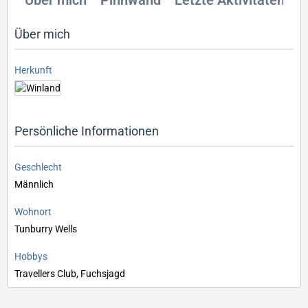
Über mich
Pinnwand
Letzte Aktivitäten
R
Über mich
Herkunft
Persönliche Informationen
Geschlecht
Männlich
Wohnort
Tunburry Wells
Hobbys
Travellers Club, Fuchsjagd