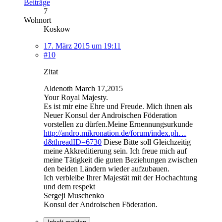
Beiträge
7
Wohnort
Koskow
17. März 2015 um 19:11
#10
Zitat
Aldenoth March 17,2015
Your Royal Majesty.
Es ist mir eine Ehre und Freude. Mich ihnen als
Neuer Konsul der Androischen Föderation
vorstellen zu dürfen.Meine Ernennungsurkunde
http://andro.mikronation.de/forum/index.ph…
d&threadID=6730
Diese Bitte soll Gleichzeitig
meine Akkreditierung sein. Ich freue mich auf
meine Tätigkeit die guten Beziehungen zwischen
den beiden Ländern wieder aufzubauen.
Ich verbleibe Ihrer Majestät mit der Hochachtung
und dem respekt
Sergeji Muschenko
Konsul der Androischen Föderation.