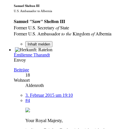
Samuel Shelton III
U.S. Ambassador to Albernia
Samuel
Shelton III
"Sam"
Former U.S. Secretary
of
State
Former U.S. Ambassador
to the
Kingdom
of
Albernia
Inhalt melden
Émilienne Tharandt
Envoy
Beiträge
18
Wohnort
Aldenroth
3. Februar 2015 um 19:10
#4
Your Royal Majesty,