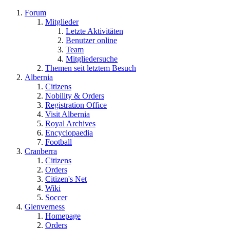
Forum
Mitglieder
Letzte Aktivitäten
Benutzer online
Team
Mitgliedersuche
Themen seit letztem Besuch
Albernia
Citizens
Nobility & Orders
Registration Office
Visit Albernia
Royal Archives
Encyclopaedia
Football
Cranberra
Citizens
Orders
Citizen's Net
Wiki
Soccer
Glenverness
Homepage
Orders