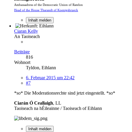
Ambassadress of the Democratic Union of Ratelon
Head of the House Tharandt of Koenigsbrueck
Inhalt melden
Ciaran Kelly
An Taoiseach
Beiträge
816
Wohnort
Tyldon, Eihlann
6. Februar 2015 um 22:42
#7
*so* Die Moderationsrechte sind jetzt eingestellt. *so*
Ciarán Ó Ceallaigh
, LL
Taoiseach na hÉileainne / Taoiseach of Eihlann
Inhalt melden